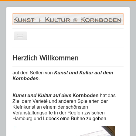
Navigation
an/aus
Startseite
Herzlich Willkommen
Veranstaltungen
Archiv
auf den Seiten von
Kunst und Kultur auf dem
Kornboden
.
Saalplan
Kornboden
Kunst und Kultur auf dem
Kornboden
hat das
Ziel
dem Varieté und anderen Spielarten der
Kontakt
Kleinkunst
an einem der schönsten
Veranstaltungsorte in der Region zwischen
Warenkorb
Hamburg und
Lübeck eine Bühne zu geben.