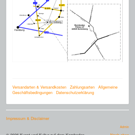
Versandarten & Versandkosten
Zahlungsarten
Allgemeine
Geschäftsbedingungen
Datenschutzerklärung
Impressum & Disclaimer
Admin
© 2026 Kunst und Kultur auf dem Kornboden
Nach oben