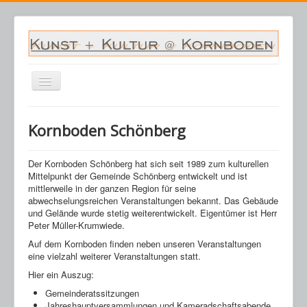
Navigation
an/aus
Startseite
Kornboden Schönberg
Veranstaltungen
Archiv
Der Kornboden Schönberg hat sich seit 1989 zum kulturellen
Mittelpunkt der Gemeinde Schönberg entwickelt und ist
Saalplan
mittlerweile in der ganzen Region für seine
abwechselungsreichen Veranstaltungen bekannt. Das Gebäude
Kornboden
und Gelände wurde stetig weiterentwickelt. Eigentümer ist Herr
Peter Müller-Krumwiede.
Kontakt
Auf dem Kornboden finden neben unseren Veranstaltungen
Warenkorb
eine vielzahl weiterer Veranstaltungen statt.
Hier ein Auszug:
Gemeinderatssitzungen
Jahreshauptversammlungen und Kameradschaftsabende