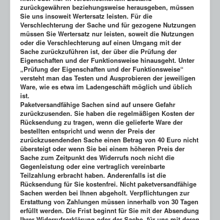
zurückgewähren beziehungsweise herausgeben, müssen
Sie uns insoweit Wertersatz leisten. Für die
Verschlechterung der Sache und für gezogene Nutzungen
müssen Sie Wertersatz nur leisten, soweit die Nutzungen
oder die Verschlechterung auf einen Umgang mit der
Sache zurückzuführen ist, der über die Prüfung der
Eigenschaften und der Funktionsweise hinausgeht. Unter
„Prüfung der Eigenschaften und der Funktionsweise“
versteht man das Testen und Ausprobieren der jeweiligen
Ware, wie es etwa im Ladengeschäft möglich und üblich
ist.
Paketversandfähige Sachen sind auf unsere Gefahr
zurückzusenden. Sie haben die regelmäßigen Kosten der
Rücksendung zu tragen, wenn die gelieferte Ware der
bestellten entspricht und wenn der Preis der
zurückzusendenden Sache einen Betrag von 40 Euro nicht
übersteigt oder wenn Sie bei einem höheren Preis der
Sache zum Zeitpunkt des Widerrufs noch nicht die
Gegenleistung oder eine vertraglich vereinbarte
Teilzahlung erbracht haben. Anderenfalls ist die
Rücksendung für Sie kostenfrei. Nicht paketversandfähige
Sachen werden bei Ihnen abgeholt. Verpflichtungen zur
Erstattung von Zahlungen müssen innerhalb von 30 Tagen
erfüllt werden. Die Frist beginnt für Sie mit der Absendung
Ihrer Widerrufserklärung oder der Sache, für uns mit deren