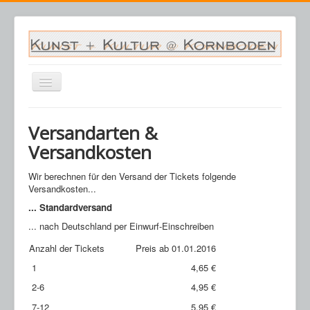
Navigation
an/aus
Startseite
Versandarten &
Veranstaltungen
Versandkosten
Archiv
Wir berechnen für den Versand der Tickets folgende
Saalplan
Versandkosten...
... Standardversand
Kornboden
... nach Deutschland per Einwurf-Einschreiben
Kontakt
Anzahl der Tickets
Preis ab 01.01.2016
Warenkorb
1
4,65 €
2-6
4,95 €
7-12
5,95 €